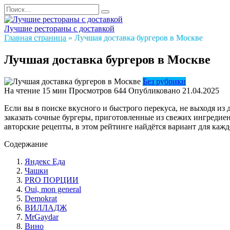
Перейти
Search
к
for:
содержанию
Лучшие рестораны с доставкой
Главная страница
»
Лучшая доставка бургеров в Москве
Лучшая доставка бургеров в Москве
Без рубрики
На чтение
15 мин
Просмотров
644
Опубликовано
21.04.2025
Если вы в поиске вкусного и быстрого перекуса, не выходя из
заказать сочные бургеры, приготовленные из свежих ингредиен
авторские рецепты, в этом рейтинге найдётся вариант для кажд
Содержание
Яндекс Еда
Чашки
PRO ПОРЦИИ
Oui, mon general
Demokrat
ВИЛЛАДЖ
MrGaydar
Вино