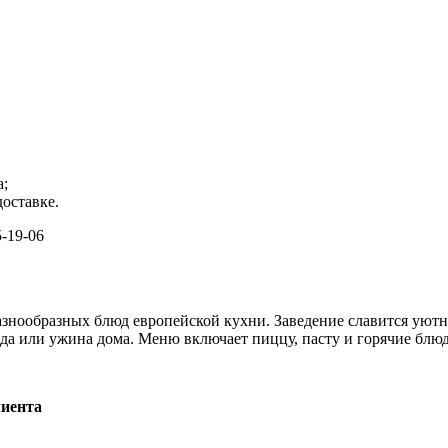
а;
оставке.
-19-06
нообразных блюд европейской кухни. Заведение славится уютно
да или ужина дома. Меню включает пиццу, пасту и горячие блюд
лиента