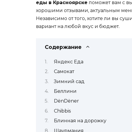
еды в Красноярске
поможет вам с в
хорошими отзывами, актуальным мен
Независимо от того, хотите ли вы суш
вариант на любой вкус и бюджет.
Содержание
Яндекс Еда
Самокат
Зимний сад
Беллини
DёnDёner
Chibbis
Блинная на дорожку
Шаурмания