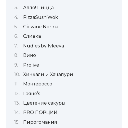
Алло! Пицца
PizzaSushiWok
Giovane Nonna
Сливка
Nudles by Ivleeva
Вино
Prolive
Хинкали и Хачапури
Монтероссо
Гаяне’s
Цветение сакуры
PRO ПОРЦИИ
Пирогомания