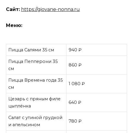
Сайт:
https://giovane-nonna.ru
Меню:
Пицца Салями 35 см
940 ₽
Пицца Пепперони 35
860 ₽
см
Пицца Времена года 35
1 080 ₽
см
Цезарь с пряным филе
640 ₽
цыплёнка
Салат с утиной грудкой
780 ₽
и апельсином