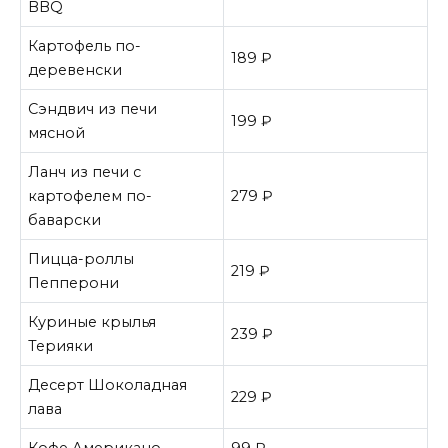
BBQ
Картофель по-
189 ₽
деревенски
Сэндвич из печи
199 ₽
мясной
Ланч из печи с
картофелем по-
279 ₽
баварски
Пицца-роллы
219 ₽
Пепперони
Куриные крылья
239 ₽
Терияки
Десерт Шоколадная
229 ₽
лава